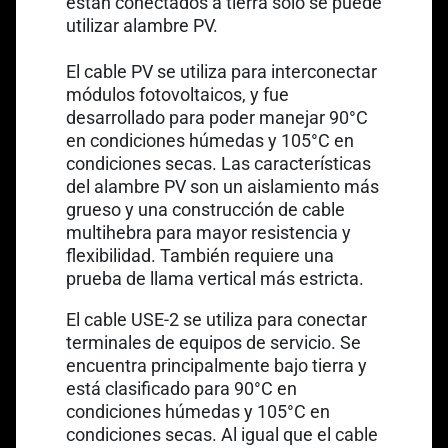
están conectados a tierra sólo se puede
utilizar alambre PV.
Link opens in a new tab
El cable PV
se utiliza para interconectar
módulos fotovoltaicos, y fue
desarrollado para poder manejar 90°C
en condiciones húmedas y 105°C en
condiciones secas. Las características
del alambre PV son un aislamiento más
grueso y una construcción de cable
multihebra para mayor resistencia y
flexibilidad. También requiere una
prueba de llama vertical más estricta.
Link opens in a new tab
El cable USE-2
se utiliza para conectar
terminales de equipos de servicio. Se
encuentra principalmente bajo tierra y
está clasificado para 90°C en
condiciones húmedas y 105°C en
condiciones secas. Al igual que el cable