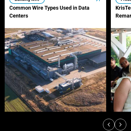
Common Wire Types Used in Data
KrisTe
Centers
Remar