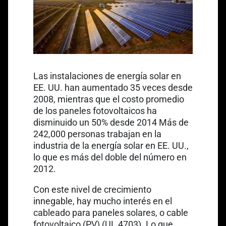
Las instalaciones de energía solar en
EE. UU. han aumentado 35 veces desde
2008, mientras que el costo promedio
de los paneles fotovoltaicos ha
Link opens in a new tab
Link open
disminuido un
50% desde 2014
Más de
242,000 personas trabajan
en la
industria de la energía solar en EE. UU.,
lo que es más del doble del número en
2012.
Con este nivel de crecimiento
innegable, hay mucho interés en el
Link opens in 
cableado para paneles solares, o
cable
fotovoltaico (PV)
(UL 4703). Lo que