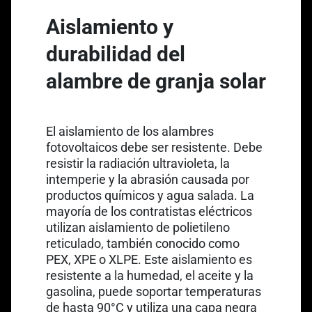
Aislamiento y
durabilidad del
alambre de granja solar
Link opens in a new tab
El aislamiento de los alambres
fotovoltaicos debe ser resistente. Debe
resistir la radiación ultravioleta, la
intemperie y la abrasión causada por
productos químicos y agua salada. La
mayoría de los contratistas eléctricos
utilizan aislamiento de polietileno
reticulado, también conocido como
Link opens in a new tab
PEX, XPE o
XLPE
. Este aislamiento es
resistente a la humedad, el aceite y la
gasolina, puede soportar temperaturas
de hasta 90°C y utiliza una capa negra