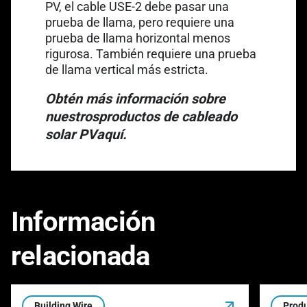
PV, el cable USE-2 debe pasar una
prueba de llama, pero requiere una
prueba de llama horizontal menos
rigurosa. También requiere una prueba
de llama vertical más estricta.
Obtén más información sobre
Link opens in a new tab
nuestros
productos de cableado
solar PV
aquí.
Información
relacionada
Building Wire
Produ