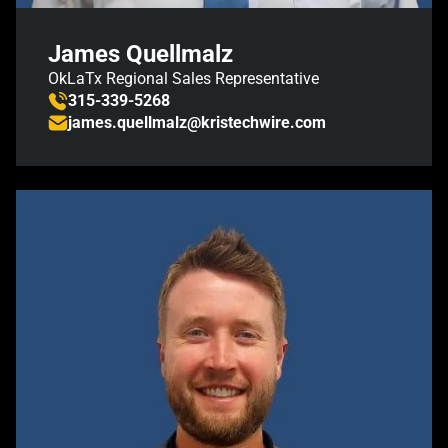
James Quellmalz
OkLaTx Regional Sales Representative
315-339-5268
james.quellmalz@kristechwire.com