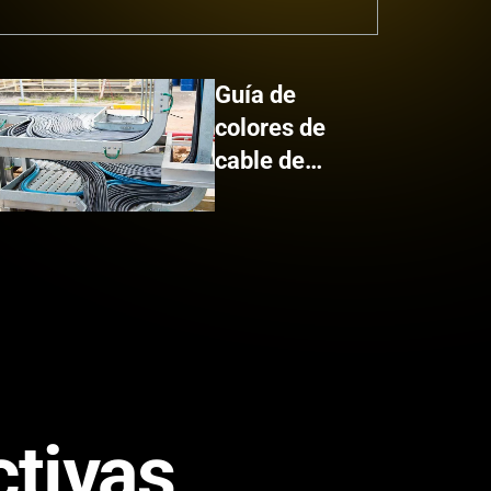
Guía de
colores de
cable de
bandeja de
KrisTech
ctivas