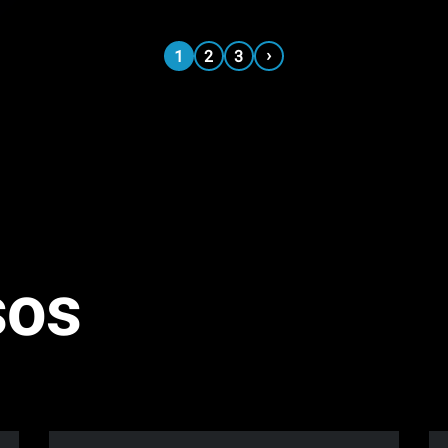
›
1
2
3
sos