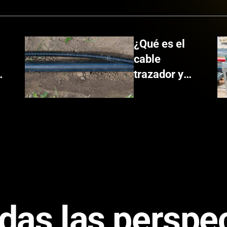
¿Qué es el
cable
trazador y
para qué
sirve?
odas las perspe