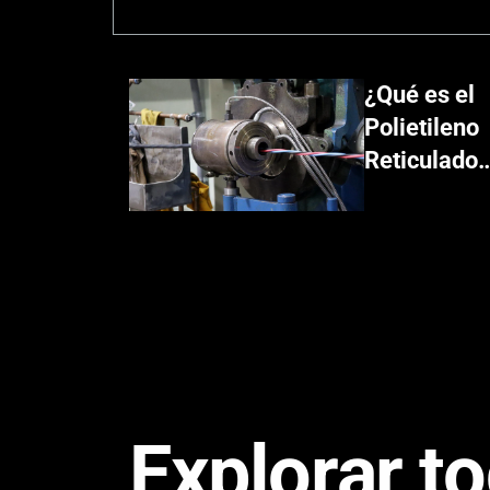
¿Qué es el
Polietileno
Reticulado
(XLPE)?
¿Cómo se
utiliza?
Explorar t