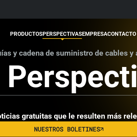
PRODUCTOS
PERSPECTIVAS
EMPRESA
CONTACTO
ías y cadena de suministro de cables y 
adena de suministro: te
 Perspect
26 hasta la fecha
ticias gratuitas que le resulten más rel
NUESTROS BOLETINES