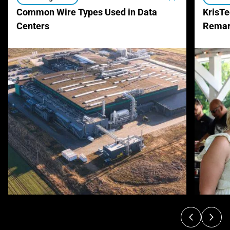
Common Wire Types Used in Data
KrisTe
Centers
Remar