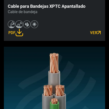
Cable para Bandejas XPTC Apantallado
Cable de bandeja
PDF
VER
LINK OPENS IN A NEW TAB