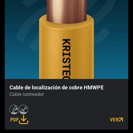
Cable de localización de cobre HMWPE
Cable rastreador
PDF
VER
LINK OPENS IN A NEW TAB