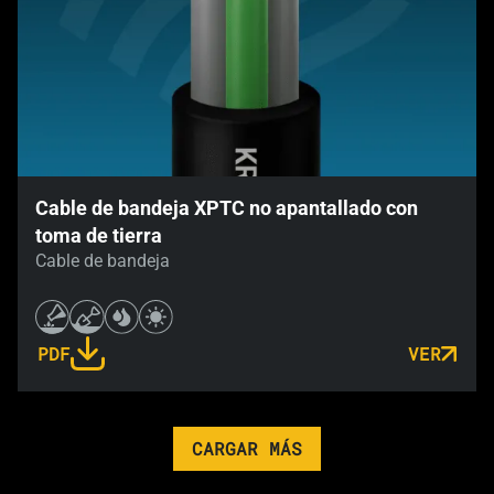
Cable de bandeja XPTC no apantallado con
toma de tierra
Cable de bandeja
PDF
VER
LINK OPENS IN A NEW TAB
CARGAR MÁS