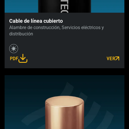
Cable de línea cubierto
Alambre de construcción, Servicios eléctricos y
distribución
PDF
VER
LINK OPENS IN A NEW TAB