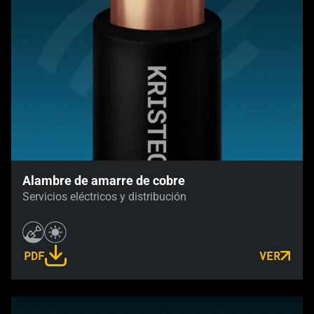
Alambre de amarre de cobre
Servicios eléctricos y distribución
PDF
VER
LINK OPENS IN A NEW TAB