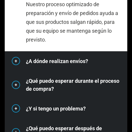
Nuestro proceso optimizado de
preparación y envío de pedidos ayuda a
que sus productos salgan rápido, para
que su equipo se mantenga según lo
previsto.
¿A dónde realizan envíos?
¿Qué puedo esperar durante el proceso
Realizamos envíos a todo Estados
de compra?
Unidos y Canadá. Tanto si está
adquiriendo cable de edificación XHHW-
¿Y si tengo un problema?
2 para un proyecto comercial, cable
Hacer un pedido a KrisTech Wire es
trazador de cobre macizo para una
sencillo, con asistencia personalizada
¿Qué puedo esperar después de
instalación subterránea de servicios, o