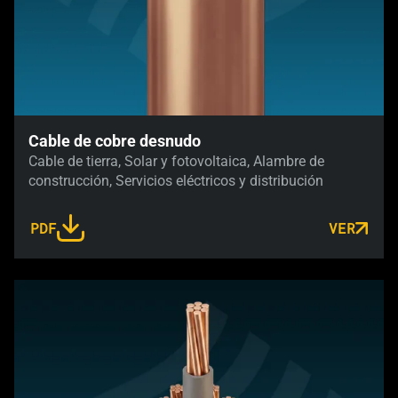
Cable de cobre desnudo
Cable de tierra, Solar y fotovoltaica, Alambre de
construcción, Servicios eléctricos y distribución
PDF
VER
LINK OPENS IN A NEW TAB