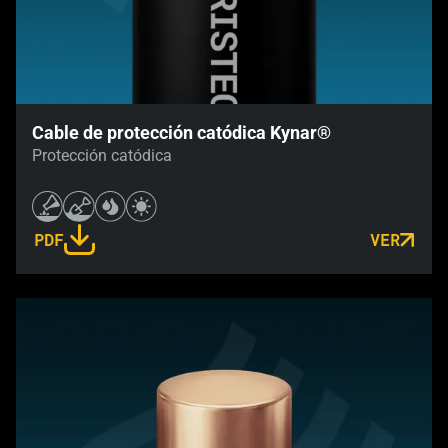
Cable de protección catódica Kynar®
Protección catódica
PDF
VER
LINK OPENS IN A NEW TAB