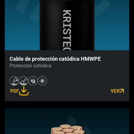
Cable de protección catódica HMWPE
Protección catódica
PDF
VER
LINK OPENS IN A NEW TAB