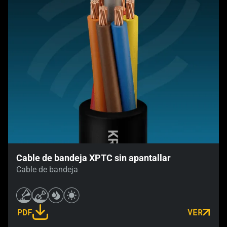
Cable de bandeja XPTC sin apantallar
Cable de bandeja
PDF
VER
LINK OPENS IN A NEW TAB