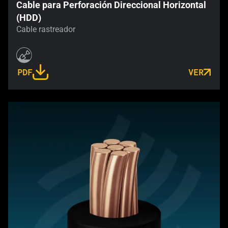
Cable para Perforación Direccional Horizontal
(HDD)
Cable rastreador
PDF
VER
LINK OPENS IN A NEW TAB