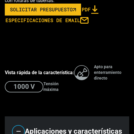
con roturas de tuberías.
SOLICITAR PRESUPUESTO
PDF
LINK OPENS IN A N
ESPECIFICACIONES DE EMAIL
Apto para
Vista rápida de la característica:
enterramiento
directo
Tensión
1000 V
máxima
Aplicaciones y características