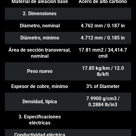
Material de aleación base
Acero de alto carbono
2. Dimensiones
Diámetro, nominal
4.762 mm / 0.187 in
Diámetro, mínimo
4.712 mm / 0.185 in
Área de sección transversal,
17.81 mm2 / 34,414.7
nominal
cmil
17.85 kg/km / 12.0
Peso nuevo
lb/kft
Espesor de cobre, mínimo
3% of Diameter
7.9900 g/cm3 /
Densidad, típica
0.2884 lb/in3
3. Especificaciones
eléctricas
Conductividad eléctrica