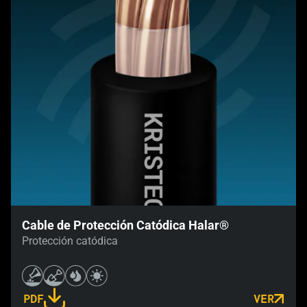
Cable de Protección Catódica Halar®
Protección catódica
PDF
VER
LINK OPENS IN A NEW TAB