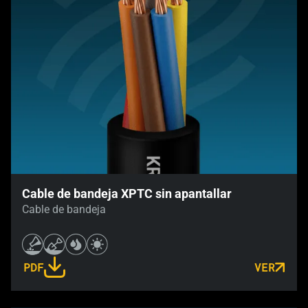
Cable de bandeja XPTC sin apantallar
Cable de bandeja
PDF
VER
LINK OPENS IN A NEW TAB