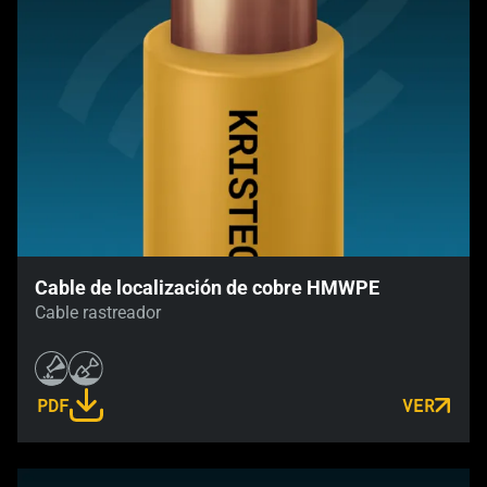
Cable de localización de cobre HMWPE
Cable rastreador
PDF
VER
LINK OPENS IN A NEW TAB