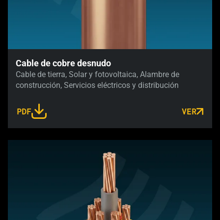
Cable de cobre desnudo
Cable de tierra, Solar y fotovoltaica, Alambre de
construcción, Servicios eléctricos y distribución
PDF
VER
LINK OPENS IN A NEW TAB