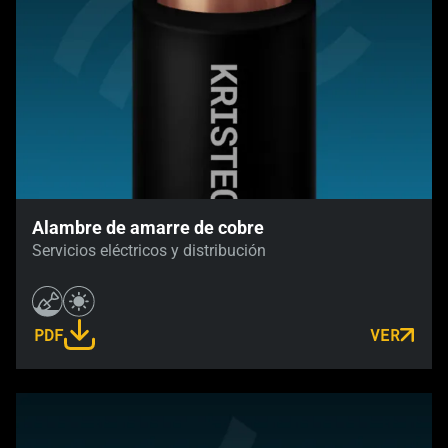
Alambre de amarre de cobre
Servicios eléctricos y distribución
PDF
VER
LINK OPENS IN A NEW TAB