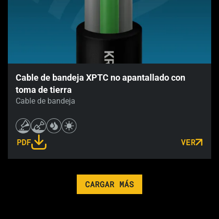
Cable de bandeja XPTC no apantallado con
toma de tierra
Cable de bandeja
PDF
VER
LINK OPENS IN A NEW TAB
CARGAR MÁS