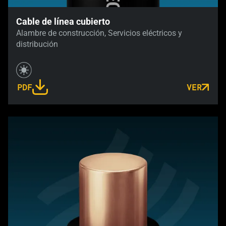
Cable de línea cubierto
Alambre de construcción, Servicios eléctricos y
distribución
PDF
VER
LINK OPENS IN A NEW TAB