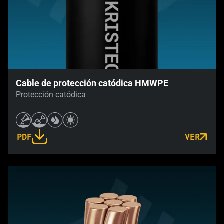
Cable de protección catódica HMWPE
Protección catódica
PDF
VER
LINK OPENS IN A NEW TAB