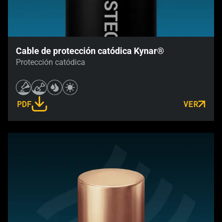
Cable de protección catódica Kynar®
Protección catódica
PDF
VER
LINK OPENS IN A NEW TAB